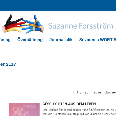
räning
Översättning
Journalistik
Suzannes WORT R
er 2117