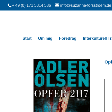
+ 49 (0) 171 5314 586
info@suzanne-forsstroem.de
Start
Om mig
Föredrag
Interkulturell T
Opf