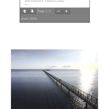
Page
1
/
2
Zoom
100%