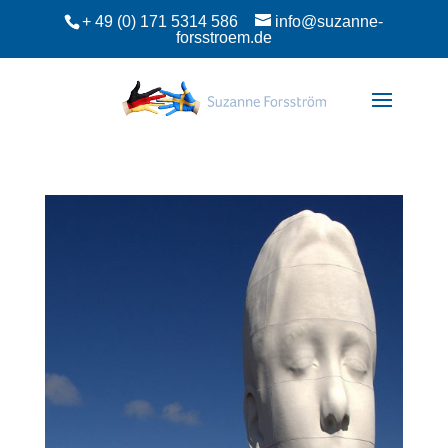
+ 49 (0) 171 5314 586
info@suzanne-
forsstroem.de