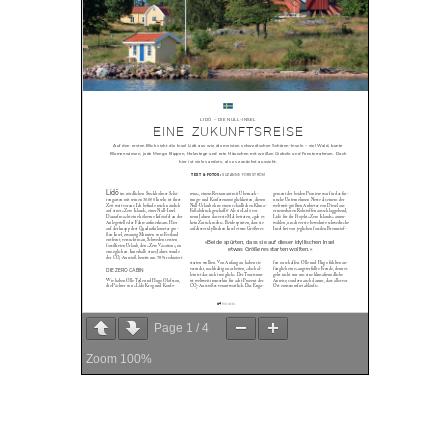
Page
1
/
4
Zoom
100%