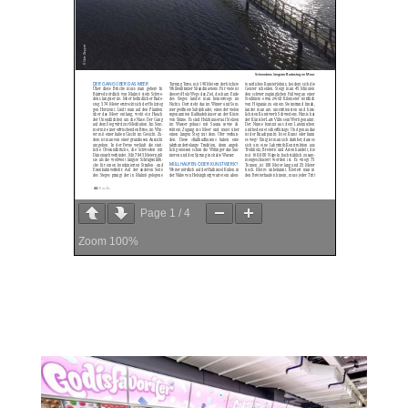
Page
1
/
4
Zoom
100%