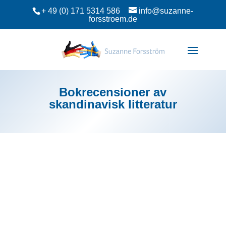
+ 49 (0) 171 5314 586
info@suzanne-
forsstroem.de
Bokrecensioner av
skandinavisk litteratur