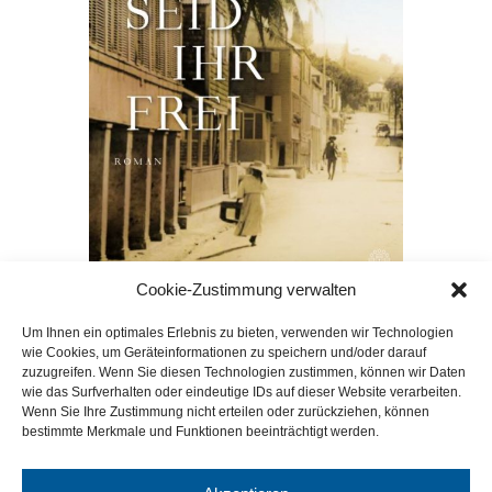
Cookie-Zustimmung verwalten
Jetzt seid Ihr frei
Um Ihnen ein optimales Erlebnis zu bieten, verwenden wir Technologien
wie Cookies, um Geräteinformationen zu speichern und/oder darauf
Dass Dänemark einst Sklavenhandel betrieb, ist heute
zuzugreifen. Wenn Sie diesen Technologien zustimmen, können wir Daten
vergessen. Und genau dieses dunkle Kapitel des
wie das Surfverhalten oder eindeutige IDs auf dieser Website verarbeiten.
Landes möchte der dänische Autor Mich Vraa…
Wenn Sie Ihre Zustimmung nicht erteilen oder zurückziehen, können
bestimmte Merkmale und Funktionen beeinträchtigt werden.
1 / 3
»